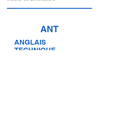
ANT
ANGLAIS
TECHNIQUE
Plaquette
Test de Positionnement
Dossier de Candidature
Notre catalogue de formations
Nous intervenons principalement sur
les sujets suivants :