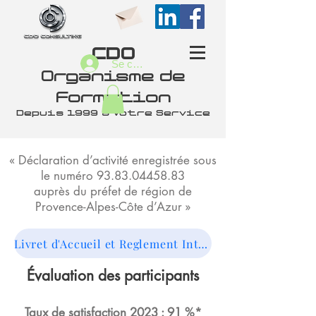
CDO
Se connecter
Organisme de
Formation
Depuis 1999 à Votre Service
« Déclaration d’activité enregistrée sous
le numéro
93.83.04458.83
auprès du préfet de région de
Provence-Alpes-Côte d’Azur »
Livret d'Accueil et Reglement Interieur
Évaluation des participants
Taux de
satisfactio
n 2023
: 91 %*