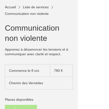
Accueil
Liste de services
Communication non violente
Communication
non violente
Apprenez à désamorcer les tensions et à
communiquer avec clarté et respect.
780
euros
Commence le 8 oct.
C
780 €
o
m
Chemin des Vernèdes
m
e
n
c
Places disponibles
e
l