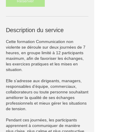
Réserver
e
8
o
c
t
Description du service
.
Cette formation Communication non
violente se déroule sur deux journées de 7
heures, en groupe limité à 12 participants
maximum, afin de favoriser les échanges,
les exercices pratiques et les mises en
situation.
Elle s’adresse aux dirigeants, managers,
responsables d’équipe, commerciaux,
collaborateurs ou toute personne souhaitant
améliorer la qualité de ses échanges
professionnels et mieux gérer les situations
de tension.
Pendant ces journées, les participants
apprennent à communiquer de manière
plus claire, plus calme et plus constructive.