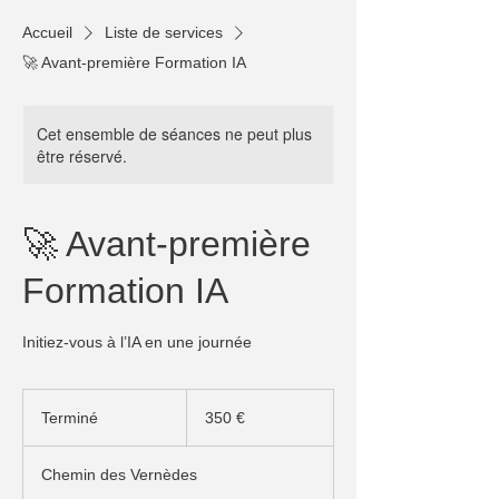
Accueil
Liste de services
🚀 Avant-première Formation IA
Cet ensemble de séances ne peut plus
être réservé.
🚀 Avant-première
Formation IA
Initiez-vous à l’IA en une journée
350
euros
Terminé
T
350 €
e
r
Chemin des Vernèdes
m