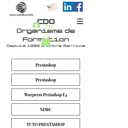
CDO
Se connecter
Organisme de
Formation
Depuis 1999 à Votre Service
Prestashop
Prestashop
Worpress Pretashop E4
NDRC
TUTO PRESTASHOP